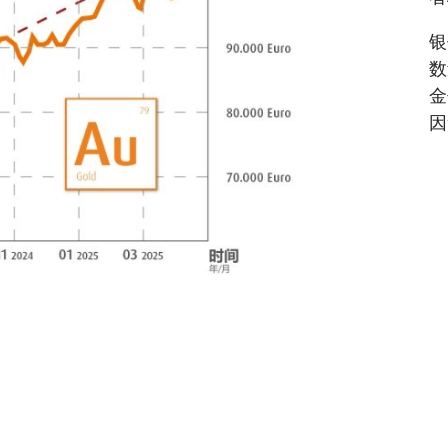
银
数
金
因