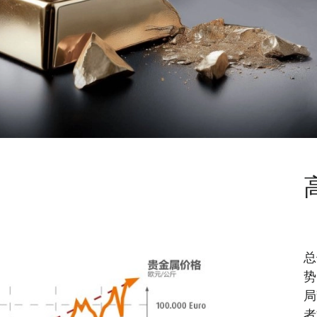
总
势
局
者