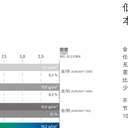
金
任
充
需
比
少
不
节
1